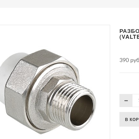
РАЗБО
(VALTE
390 ру
В КО