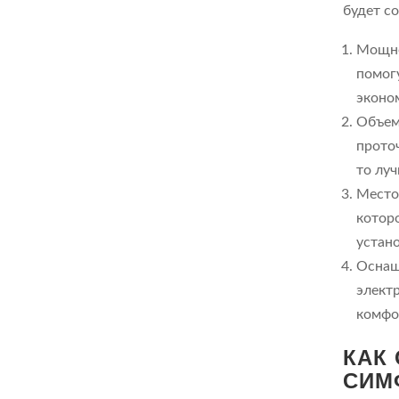
будет с
Мощно
помогу
эконо
Объем 
проточ
то лу
Место
которо
устано
Оснащ
элект
комфо
КАК
СИМ