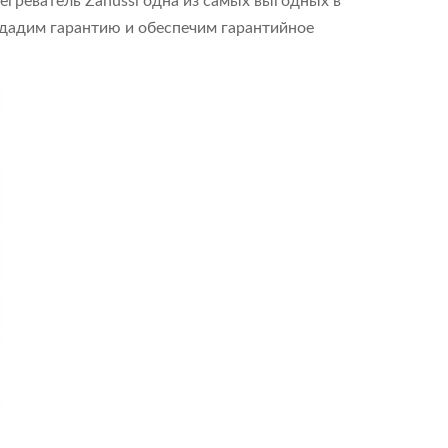
егреватель Zanussi одна из самых выгодных в
 дадим гарантию и обеспечим гарантийное