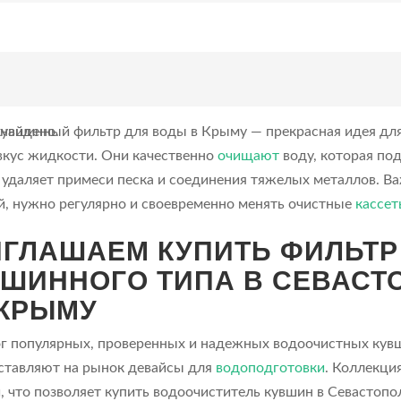
 найдено.
кувшинный фильтр для воды в Крыму — прекрасная идея для 
вкус жидкости. Они качественно
очищают
воду, которая под
 удаляет примеси песка и соединения тяжелых металлов. В
й, нужно регулярно и своевременно менять очистные
кассет
ГЛАШАЕМ КУПИТЬ ФИЛЬТР
ШИННОГО ТИПА В СЕВАСТ
 КРЫМУ
ог популярных, проверенных и надежных водоочистных кув
ставляют на рынок девайсы для
водоподготовки
. Коллекци
, что позволяет купить водоочиститель кувшин в Севастопо