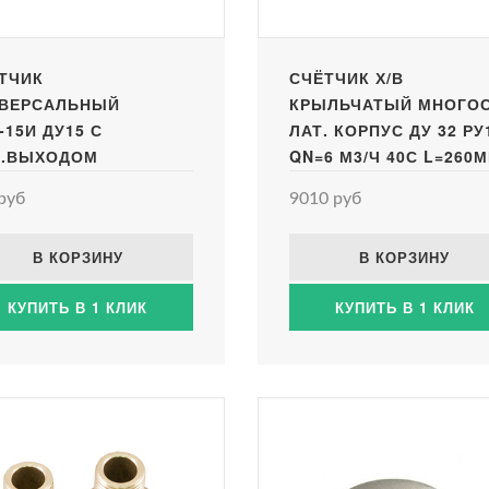
ТЧИК
СЧЁТЧИК Х/В
ВЕРСАЛЬНЫЙ
КРЫЛЬЧАТЫЙ МНОГОС
-15И ДУ15 С
ЛАТ. КОРПУС ДУ 32 РУ
.ВЫХОДОМ
QN=6 М3/Ч 40С L=260
РЕЗЬБА В/К КЛАСС B I
руб
9010 руб
В КОРЗИНУ
В КОРЗИНУ
КУПИТЬ В 1 КЛИК
КУПИТЬ В 1 КЛИК