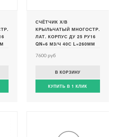
СЧЁТЧИК Х/В
ТР.
КРЫЛЬЧАТЫЙ МНОГОСТР.
16
ЛАТ. КОРПУС ДУ 25 РУ16
ММ
QN=6 М3/Ч 40С L=260ММ
P6
РЕЗЬБА В/К КЛАСС B IP6
7600 руб
В КОРЗИНУ
КУПИТЬ В 1 КЛИК