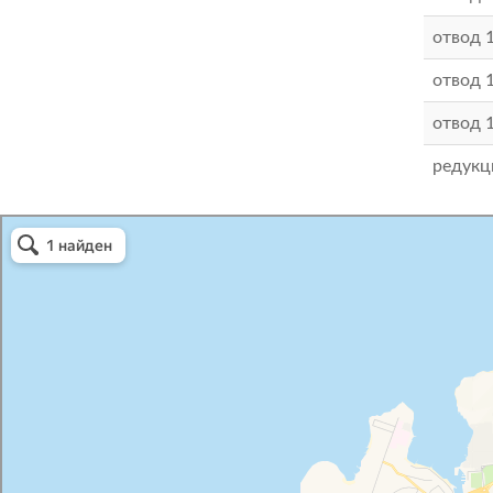
отвод 
отвод 
отвод 
редукц
Атриум-Крым
Системы водоснабжения, отопления, канализации в Севастополе
Снабжение строительных объектов в Севастополе