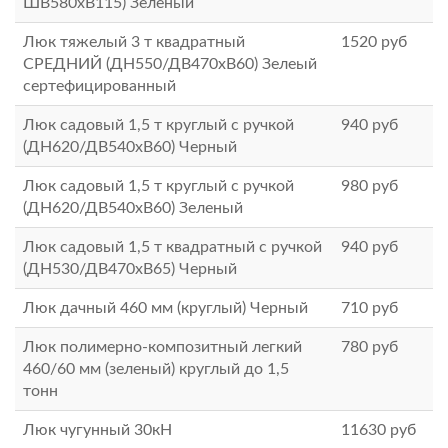
ШВ580хВ115) Зеленый
Люк тяжелый 3 т квадратный
1520
руб
СРЕДНИЙ (ДН550/ДВ470хВ60) Зелеый
сертефицированный
Люк садовый 1,5 т круглый с ручкой
940
руб
(ДН620/ДВ540хВ60) Черный
Люк садовый 1,5 т круглый с ручкой
980
руб
(ДН620/ДВ540хВ60) Зеленый
Люк садовый 1,5 т квадратный с ручкой
940
руб
(ДН530/ДВ470хВ65) Черный
Люк дачный 460 мм (круглый) Черный
710
руб
Люк полимерно-композитный легкий
780
руб
460/60 мм (зеленый) круглый до 1,5
тонн
Люк чугунный 30кН
11630
руб