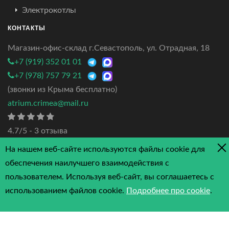
Электрокотлы
КОНТАКТЫ
Магазин-офис-склад г.Севастополь, ул. Отрадная, 18
+7 (919) 352 01 01
+7 (978) 757 79 21
(звонки из Крыма бесплатно)
atrium.crimea@mail.ru
4.7/5 - 3 отзыва
На нашем веб-сайте используются файлы cookie для
обеспечения наилучшего взаимодействия с
пользователем. Используя веб-сайт, вы соглашаетесь с
© Copyright
2026 by Atriumcrimea. All Rights Reserved.
использованием файлов cookie.
Подробнее про cookie
.