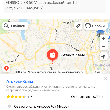
EDISSON ER 50 V (вертик.,белый,тэн 1,5
кВт, в527,ш445,г459)
Атриум-Крым
Системы водоснабжения, отопления, канализации в Севастополе
Снабжение строительных объектов в Севастополе