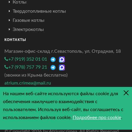
Котлы
Твердотопливные котлы
Газовые котлы
Электрокотлы
КОНТАКТЫ
Магазин-офис-склад г.Севастополь, ул. Отрадная, 18
+7 (919) 352 01 01
+7 (978) 757 79 21
(звонки из Крыма бесплатно)
atrium.crimea@mail.ru
На нашем веб-сайте используются файлы cookie для
4.7/5 - 3 отзыва
обеспечения наилучшего взаимодействия с
пользователем. Используя веб-сайт, вы соглашаетесь с
использованием файлов cookie.
Подробнее про cookie
.
© Copyright
2026 by Atriumcrimea. All Rights Reserved.