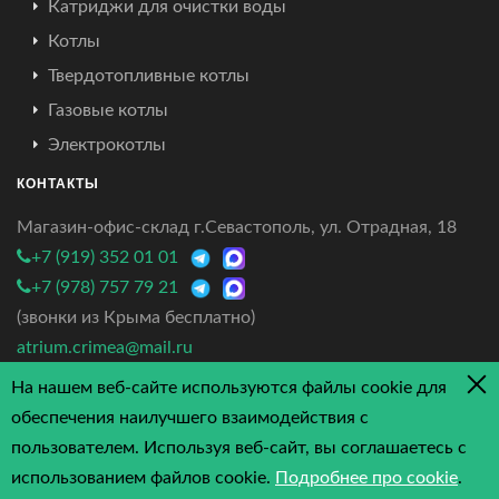
Катриджи для очистки воды
Котлы
Твердотопливные котлы
Газовые котлы
Электрокотлы
КОНТАКТЫ
Магазин-офис-склад г.Севастополь, ул. Отрадная, 18
+7 (919) 352 01 01
+7 (978) 757 79 21
(звонки из Крыма бесплатно)
atrium.crimea@mail.ru
На нашем веб-сайте используются файлы cookie для
4.7/5 - 3 отзыва
обеспечения наилучшего взаимодействия с
пользователем. Используя веб-сайт, вы соглашаетесь с
использованием файлов cookie.
Подробнее про cookie
.