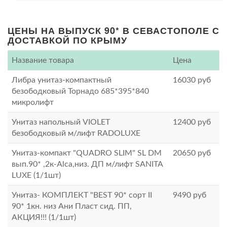
ЦЕНЫ НА ВЫПУСК 90* В СЕВАСТОПОЛЕ С
ДОСТАВКОЙ ПО КРЫМУ
Название товара
Цена
Либра унитаз-компактный
16030
руб
безободковый Торнадо 685*395*840
микролифт
Унитаз напольный VIOLET
12400
руб
безободковый м/лифт RADOLUXE
Унитаз-компакт "QUADRO SLIM" SL DM
20650
руб
вып.90* ,2к-Alca,низ. ДП м/лифт SANITA
LUXE (1/1шт)
Унитаз- КОМПЛЕКТ "BEST 90* сорт II
9490
руб
90* 1кн. низ Ани Пласт сид. ПП,
АКЦИЯ!!! (1/1шт)