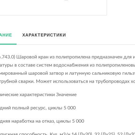
АНИЕ
ХАРАКТЕРИСТИКИ
p.743.0) Шаровой кран из полипропилена предназначен для 
атуры в составе систем водоснабжения из полипропиленовы
мированный шаровой затвор и латунную сальниковую гиль
трубной сварки. Может использоваться на трубопроводах х
нические характеристики Значение
дний полный ресурс, циклы 5 000
дняя наработка на отказ, циклы 5 000
ускная способность, Kvs, м3/ч 14 (Ду20), 32 (Ду25), 52 (Ду32)