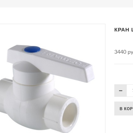
КРАН 
3440 р
В КО