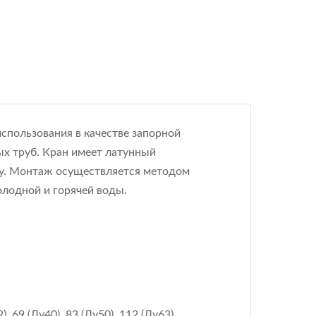
использования в качестве запорной
х труб. Кран имеет латунный
зу. Монтаж осуществляется методом
олодной и горячей воды.
, 69 (Ду40), 83 (Ду50), 112 (Ду63)