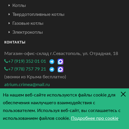
Котлы
Твердотопливные котлы
Газовые котлы
Электрокотлы
КОНТАКТЫ
Магазин-офис-склад г.Севастополь, ул. Отрадная, 18
+7 (919) 352 01 01
+7 (978) 757 79 21
(звонки из Крыма бесплатно)
atrium.crimea@mail.ru
На нашем веб-сайте используются файлы cookie для
4.7/5 - 3 отзыва
обеспечения наилучшего взаимодействия с
пользователем. Используя веб-сайт, вы соглашаетесь с
использованием файлов cookie.
Подробнее про cookie
.