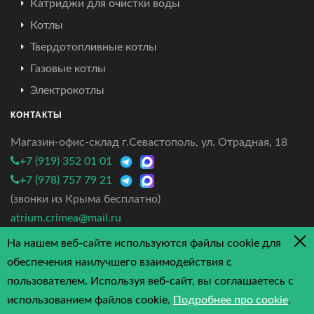
Катриджи для очистки воды
Котлы
Твердотопливные котлы
Газовые котлы
Электрокотлы
КОНТАКТЫ
Магазин-офис-склад г.Севастополь, ул. Отрадная, 18
+7 (919) 352 01 01
+7 (978) 757 79 21
(звонки из Крыма бесплатно)
atrium.crimea@mail.ru
На нашем веб-сайте используются файлы cookie для
4.7/5 - 3 отзыва
обеспечения наилучшего взаимодействия с
пользователем. Используя веб-сайт, вы соглашаетесь с
использованием файлов cookie.
Подробнее про cookie
.