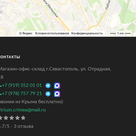
КОНТАКТЫ
Магазин-офис-склад г.Севастополь, ул. Отрадная,
18
+7 (919) 352 01 01
+7 (978) 757 79 21
(звонки из Крыма бесплатно)
atrium.crimea@mail.ru
.7/5 - 3 отзыва