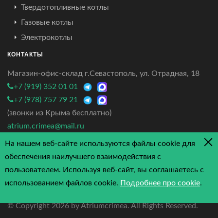
Твердотопливные котлы
Газовые котлы
Электрокотлы
КОНТАКТЫ
Магазин-офис-склад г.Севастополь, ул. Отрадная, 18
+7 (919) 352 01 01
+7 (978) 757 79 21
(звонки из Крыма бесплатно)
atrium.crimea@mail.ru
На нашем веб-сайте используются файлы cookie для
4.7/5 - 3 отзыва
обеспечения наилучшего взаимодействия с
пользователем. Используя веб-сайт, вы соглашаетесь с
использованием файлов cookie.
Подробнее про cookie
.
© Copyright
2026 by Atriumcrimea. All Rights Reserved.