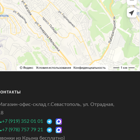
КОНТАКТЫ
Магазин-офис-склад г.Севастополь, ул. Отрадная,
18
+7 (919) 352 01 01
+7 (978) 757 79 21
(звонки из Крыма бесплатно)