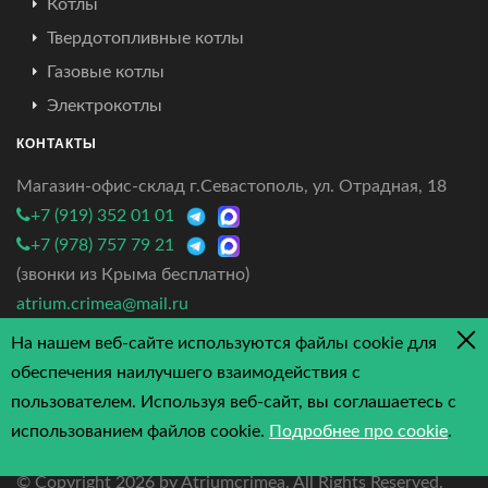
Котлы
Твердотопливные котлы
Газовые котлы
Электрокотлы
КОНТАКТЫ
Магазин-офис-склад г.Севастополь, ул. Отрадная, 18
+7 (919) 352 01 01
+7 (978) 757 79 21
(звонки из Крыма бесплатно)
atrium.crimea@mail.ru
На нашем веб-сайте используются файлы cookie для
4.7/5 - 3 отзыва
обеспечения наилучшего взаимодействия с
пользователем. Используя веб-сайт, вы соглашаетесь с
использованием файлов cookie.
Подробнее про cookie
.
© Copyright
2026 by Atriumcrimea. All Rights Reserved.