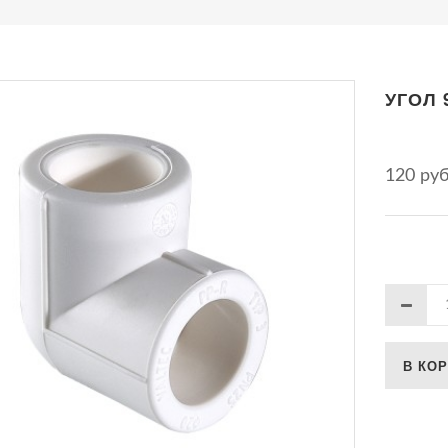
УГОЛ 
120 ру
В КО