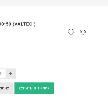
90*50 (VALTEC )
б
РЗИНУ
КУПИТЬ В 1 КЛИК