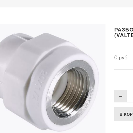
РАЗБО
(VALT
0 руб
В КО