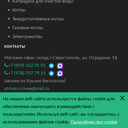
Катриджи для очистки воды
Котлы
Твердотопливные котлы
Газовые котлы
Электрокотлы
КОНТАКТЫ
Магазин-офис-склад г.Севастополь, ул. Отрадная, 18
+7 (919) 352 01 01
+7 (978) 757 79 21
(звонки из Крыма бесплатно)
atrium.crimea@mail.ru
На нашем веб-сайте используются файлы cookie для
4.7/5 - 3 отзыва
обеспечения наилучшего взаимодействия с
пользователем. Используя веб-сайт, вы соглашаетесь с
использованием файлов cookie.
Подробнее про cookie
.