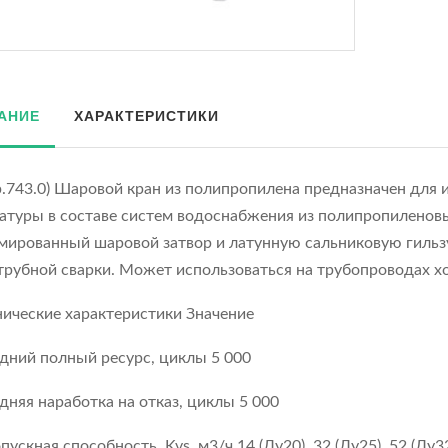
АНИЕ
ХАРАКТЕРИСТИКИ
p.743.0) Шаровой кран из полипропилена предназначен для 
атуры в составе систем водоснабжения из полипропиленовы
мированный шаровой затвор и латунную сальниковую гиль
трубной сварки. Может использоваться на трубопроводах х
нические характеристики Значение
дний полный ресурс, циклы 5 000
дняя наработка на отказ, циклы 5 000
ускная способность, Kvs, м3/ч 14 (Ду20), 32 (Ду25), 52 (Ду32)