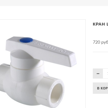
КРАН 
720 ру
В КО