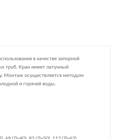
использования в качестве запорной
х труб. Кран имеет латунный
зу. Монтаж осуществляется методом
олодной и горячей воды.
, 69 (Ду40), 83 (Ду50), 112 (Ду63)