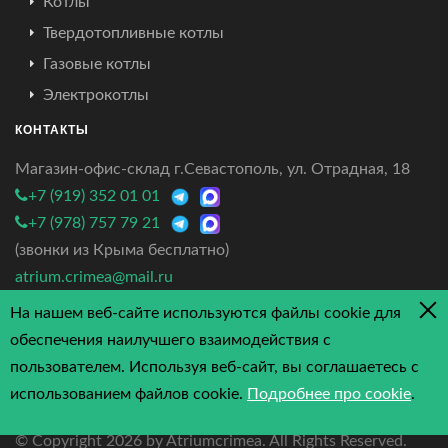
Котлы
Твердотопливные котлы
Газовые котлы
Электрокотлы
КОНТАКТЫ
Магазин-офис-склад г.Севастополь, ул. Отрадная, 18
+7 (919) 352 01 01
+7 (978) 757 79 21
(звонки из Крыма бесплатно)
atrium.crimea@mail.ru
На нашем веб-сайте используются файлы cookie для
4.7/5 - 3 отзыва
обеспечения наилучшего взаимодействия с
пользователем. Используя веб-сайт, вы соглашаетесь с
использованием файлов cookie.
Подробнее про cookie
.
© Copyright
2026 by Atriumcrimea. All Rights Reserved.