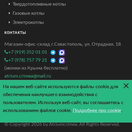
Твердотопливные котлы
Газовые котлы
Электрокотлы
КОНТАКТЫ
Магазин-офис-склад г.Севастополь, ул. Отрадная, 18
+7 (919) 352 01 01
+7 (978) 757 79 21
(звонки из Крыма бесплатно)
atrium.crimea@mail.ru
На нашем веб-сайте используются файлы cookie для
4.7/5 - 3 отзыва
обеспечения наилучшего взаимодействия с
пользователем. Используя веб-сайт, вы соглашаетесь с
использованием файлов cookie.
Подробнее про cookie
.
© Copyright
2026 by Atriumcrimea. All Rights Reserved.