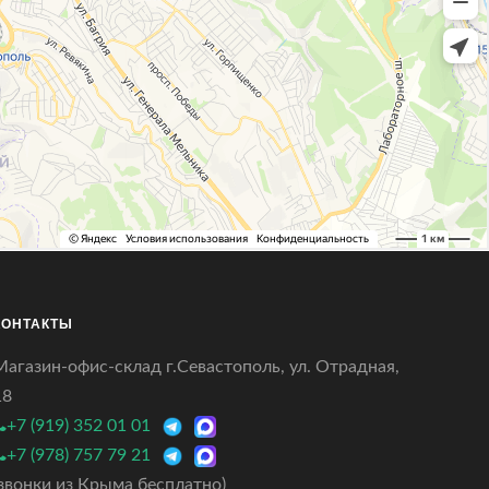
КОНТАКТЫ
Магазин-офис-склад г.Севастополь, ул. Отрадная,
18
+7 (919) 352 01 01
+7 (978) 757 79 21
(звонки из Крыма бесплатно)