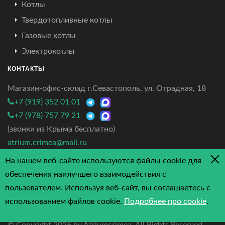
Котлы
Твердотопливные котлы
Газовые котлы
Электрокотлы
КОНТАКТЫ
Магазин-офис-склад г.Севастополь, ул. Отрадная, 18
+7 (919) 352 01 01
+7 (978) 757 79 21
(звонки из Крыма бесплатно)
atrium.crimea@mail.ru
На нашем веб-сайте используются файлы cookie для
4.7/5 - 3 отзыва
обеспечения наилучшего взаимодействия с
пользователем. Используя веб-сайт, вы соглашаетесь с
использованием файлов cookie.
Подробнее про cookie
.