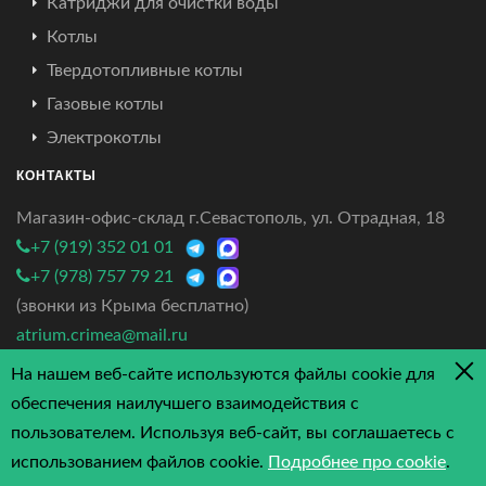
Катриджи для очистки воды
Котлы
Твердотопливные котлы
Газовые котлы
Электрокотлы
КОНТАКТЫ
Магазин-офис-склад г.Севастополь, ул. Отрадная, 18
+7 (919) 352 01 01
+7 (978) 757 79 21
(звонки из Крыма бесплатно)
atrium.crimea@mail.ru
На нашем веб-сайте используются файлы cookie для
4.7/5 - 3 отзыва
обеспечения наилучшего взаимодействия с
пользователем. Используя веб-сайт, вы соглашаетесь с
использованием файлов cookie.
Подробнее про cookie
.