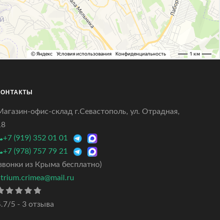
КОНТАКТЫ
Магазин-офис-склад г.Севастополь, ул. Отрадная,
18
+7 (919) 352 01 01
+7 (978) 757 79 21
(звонки из Крыма бесплатно)
atrium.crimea@mail.ru
.7/5 - 3 отзыва