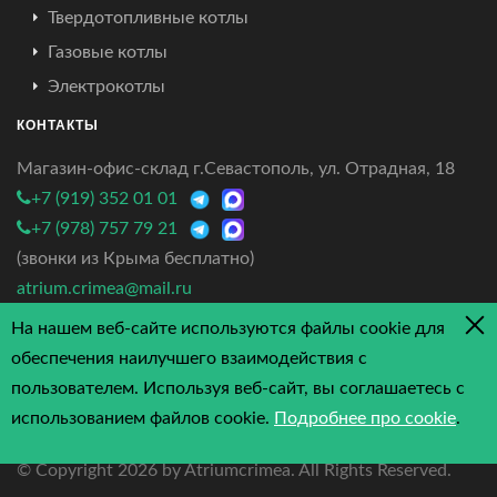
Твердотопливные котлы
Газовые котлы
Электрокотлы
КОНТАКТЫ
Магазин-офис-склад г.Севастополь, ул. Отрадная, 18
+7 (919) 352 01 01
+7 (978) 757 79 21
(звонки из Крыма бесплатно)
atrium.crimea@mail.ru
На нашем веб-сайте используются файлы cookie для
4.7/5 - 3 отзыва
обеспечения наилучшего взаимодействия с
пользователем. Используя веб-сайт, вы соглашаетесь с
использованием файлов cookie.
Подробнее про cookie
.
© Copyright
2026 by Atriumcrimea. All Rights Reserved.