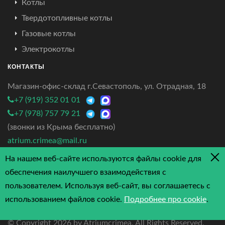
Котлы
Твердотопливные котлы
Газовые котлы
Электрокотлы
КОНТАКТЫ
Магазин-офис-склад г.Севастополь, ул. Отрадная, 18
+7 (919) 352 01 01
+7 (978) 757 79 21
(звонки из Крыма бесплатно)
atrium.crimea@mail.ru
На нашем веб-сайте используются файлы cookie для
4.7/5 - 3 отзыва
обеспечения наилучшего взаимодействия с
пользователем. Используя веб-сайт, вы соглашаетесь с
использованием файлов cookie.
Подробнее про cookie
.
© Copyright
2026 by Atriumcrimea. All Rights Reserved.