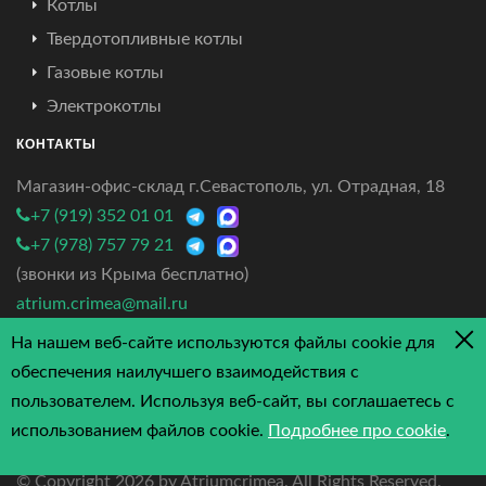
Котлы
Твердотопливные котлы
Газовые котлы
Электрокотлы
КОНТАКТЫ
Магазин-офис-склад г.Севастополь, ул. Отрадная, 18
+7 (919) 352 01 01
+7 (978) 757 79 21
(звонки из Крыма бесплатно)
atrium.crimea@mail.ru
На нашем веб-сайте используются файлы cookie для
4.7/5 - 3 отзыва
обеспечения наилучшего взаимодействия с
пользователем. Используя веб-сайт, вы соглашаетесь с
использованием файлов cookie.
Подробнее про cookie
.
© Copyright
2026 by Atriumcrimea. All Rights Reserved.