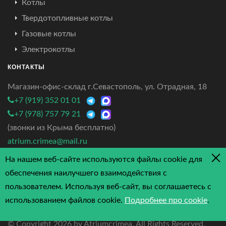
Котлы
Твердотопливные котлы
Газовые котлы
Электрокотлы
КОНТАКТЫ
Магазин-офис-склад г.Севастополь, ул. Отрадная, 18
+7 (919) 352 01 01
+7 (978) 757 79 21
(звонки из Крыма бесплатно)
atrium.crimea@mail.ru
На нашем веб-сайте используются файлы cookie для
4.7/5 - 3 отзыва
обеспечения наилучшего взаимодействия с
пользователем. Используя веб-сайт, вы соглашаетесь с
использованием файлов cookie.
Подробнее про cookie
.
© Copyright
2026 by Atriumcrimea. All Rights Reserved.