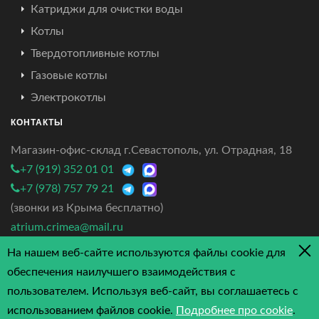
Катриджи для очистки воды
Котлы
Твердотопливные котлы
Газовые котлы
Электрокотлы
КОНТАКТЫ
Магазин-офис-склад г.Севастополь, ул. Отрадная, 18
+7 (919) 352 01 01
+7 (978) 757 79 21
(звонки из Крыма бесплатно)
atrium.crimea@mail.ru
На нашем веб-сайте используются файлы cookie для
4.7/5 - 3 отзыва
обеспечения наилучшего взаимодействия с
пользователем. Используя веб-сайт, вы соглашаетесь с
использованием файлов cookie.
Подробнее про cookie
.