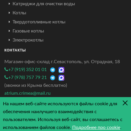
Катриджи для очистки воды
Котлы
Твердотопливные котлы
Газовые котлы
Электрокотлы
КОНТАКТЫ
Магазин-офис-склад г.Севастополь, ул. Отрадная, 18
+7 (919) 352 01 01
+7 (978) 757 79 21
(звонки из Крыма бесплатно)
atrium.crimea@mail.ru
На нашем веб-сайте используются файлы cookie для
4.7/5 - 3 отзыва
обеспечения наилучшего взаимодействия с
пользователем. Используя веб-сайт, вы соглашаетесь с
использованием файлов cookie.
Подробнее про cookie
.