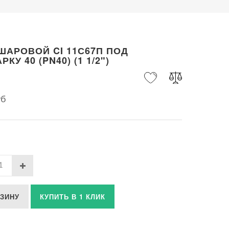
ШАРОВОЙ CI 11С67П ПОД
КУ 40 (PN40) (1 1/2")
уб
РЗИНУ
КУПИТЬ В 1 КЛИК