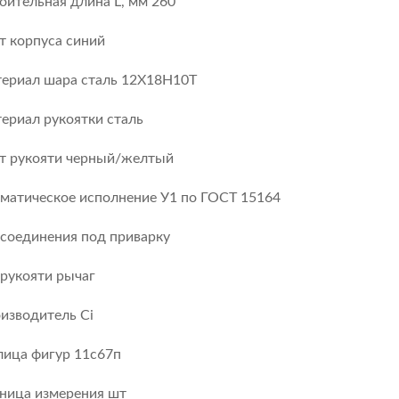
оительная длина L, мм 260
т корпуса синий
ериал шара сталь 12Х18H10T
ериал рукоятки сталь
т рукояти черный/желтый
матическое исполнение У1 по ГОСТ 15164
 соединения под приварку
 рукояти рычаг
изводитель Ci
лица фигур 11с67п
ница измерения шт