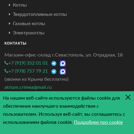
Котлы
Твердотопливные котлы
Газовые котлы
Электрокотлы
КОНТАКТЫ
Магазин-офис-склад г.Севастополь, ул. Отрадная, 18
+7 (919) 352 01 01
+7 (978) 757 79 21
(звонки из Крыма бесплатно)
atrium.crimea@mail.ru
На нашем веб-сайте используются файлы cookie для
4.7/5 - 3 отзыва
обеспечения наилучшего взаимодействия с
пользователем. Используя веб-сайт, вы соглашаетесь с
использованием файлов cookie.
Подробнее про cookie
.