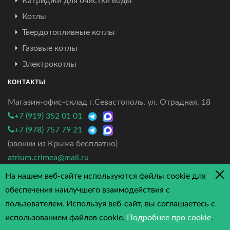
Катриджи для очистки воды
Котлы
Твердотопливные котлы
Газовые котлы
Электрокотлы
КОНТАКТЫ
Магазин-офис-склад г.Севастополь, ул. Отрадная, 18
+7 (919) 352 01 01
+7 (978) 757 79 21
(звонки из Крыма бесплатно)
atrium.crimea@mail.ru
На нашем веб-сайте используются файлы cookie для
4.7/5 - 3 отзыва
обеспечения наилучшего взаимодействия с
пользователем. Используя веб-сайт, вы соглашаетесь с
использованием файлов cookie.
Подробнее про cookie
.