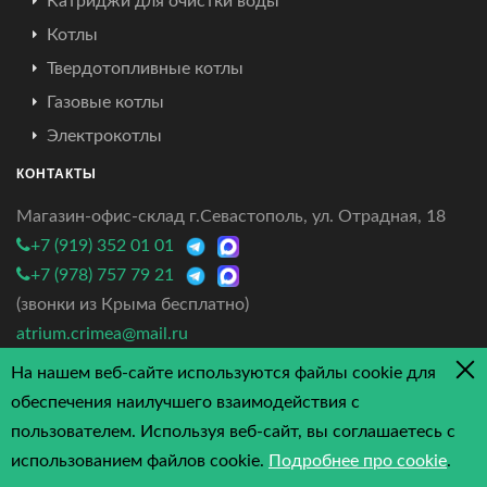
Катриджи для очистки воды
Котлы
Твердотопливные котлы
Газовые котлы
Электрокотлы
КОНТАКТЫ
Магазин-офис-склад г.Севастополь, ул. Отрадная, 18
+7 (919) 352 01 01
+7 (978) 757 79 21
(звонки из Крыма бесплатно)
atrium.crimea@mail.ru
На нашем веб-сайте используются файлы cookie для
4.7/5 - 3 отзыва
обеспечения наилучшего взаимодействия с
пользователем. Используя веб-сайт, вы соглашаетесь с
использованием файлов cookie.
Подробнее про cookie
.