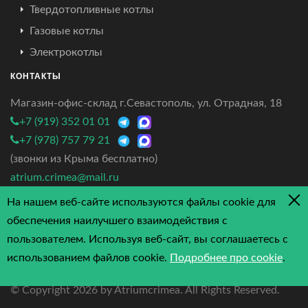
Твердотопливные котлы
Газовые котлы
Электрокотлы
КОНТАКТЫ
Магазин-офис-склад г.Севастополь, ул. Отрадная, 18
+7 (919) 352 01 01
+7 (978) 757 79 21
(звонки из Крыма бесплатно)
atrium.crimea@mail.ru
На нашем веб-сайте используются файлы cookie для
4.7/5 - 3 отзыва
обеспечения наилучшего взаимодействия с
пользователем. Используя веб-сайт, вы соглашаетесь с
использованием файлов cookie.
Подробнее про cookie
.
© Copyright
2026 by Atriumcrimea. All Rights Reserved.