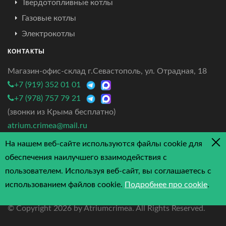
Твердотопливные котлы
Газовые котлы
Электрокотлы
КОНТАКТЫ
Магазин-офис-склад г.Севастополь, ул. Отрадная, 18
+7 (919) 352 01 01
+7 (978) 757 79 21
(звонки из Крыма бесплатно)
atrium.crimea@mail.ru
На нашем веб-сайте используются файлы cookie для
4.7/5 - 3 отзыва
обеспечения наилучшего взаимодействия с
пользователем. Используя веб-сайт, вы соглашаетесь с
использованием файлов cookie.
Подробнее про cookie
.
© Copyright
2026 by Atriumcrimea. All Rights Reserved.