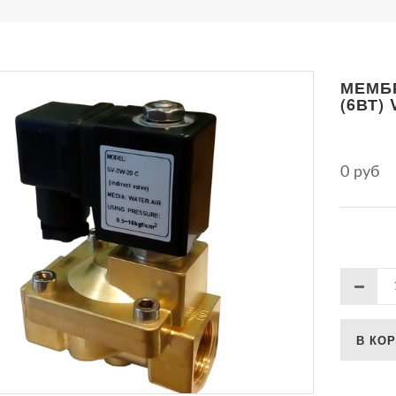
МЕМБР
(6ВТ)
0 руб
В КО