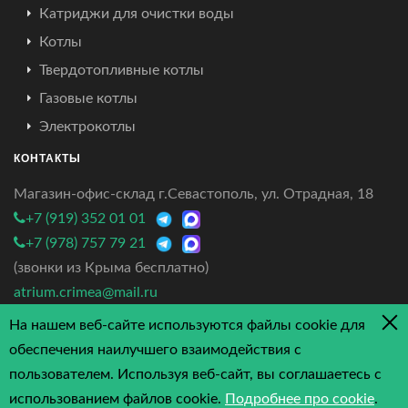
Катриджи для очистки воды
Котлы
Твердотопливные котлы
Газовые котлы
Электрокотлы
КОНТАКТЫ
Магазин-офис-склад г.Севастополь, ул. Отрадная, 18
+7 (919) 352 01 01
+7 (978) 757 79 21
(звонки из Крыма бесплатно)
atrium.crimea@mail.ru
На нашем веб-сайте используются файлы cookie для
4.7/5 - 3 отзыва
обеспечения наилучшего взаимодействия с
пользователем. Используя веб-сайт, вы соглашаетесь с
использованием файлов cookie.
Подробнее про cookie
.