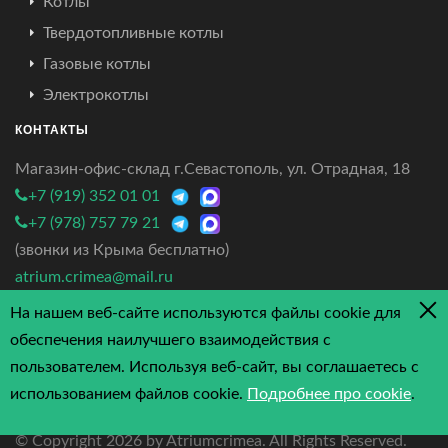
Котлы
Твердотопливные котлы
Газовые котлы
Электрокотлы
КОНТАКТЫ
Магазин-офис-склад г.Севастополь, ул. Отрадная, 18
+7 (919) 352 01 01
+7 (978) 757 79 21
(звонки из Крыма бесплатно)
atrium.crimea@mail.ru
На нашем веб-сайте используются файлы cookie для
4.7/5 - 3 отзыва
обеспечения наилучшего взаимодействия с
пользователем. Используя веб-сайт, вы соглашаетесь с
использованием файлов cookie.
Подробнее про cookie
.
© Copyright
2026 by Atriumcrimea. All Rights Reserved.