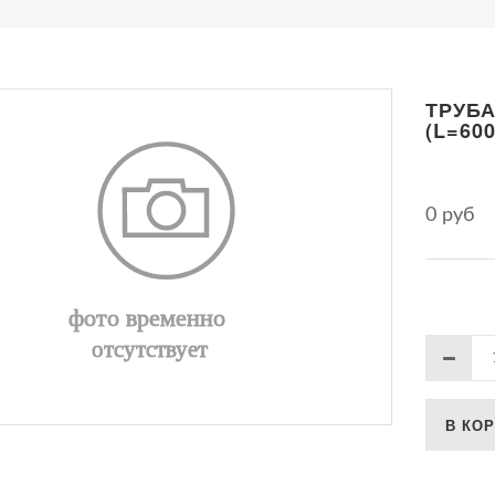
ТРУБА
(L=60
0 руб
В КО