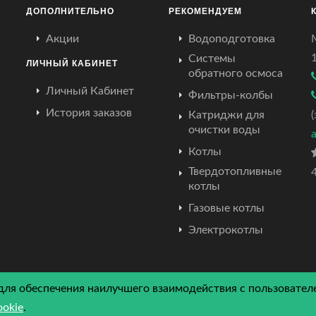
ДОПОЛНИТЕЛЬНО
РЕКОМЕНДУЕМ
Акции
Водоподготовка
Системы
ЛИЧНЫЙ КАБИНЕТ
обратного осмоса
Личный Кабинет
Фильтры-колбы
История заказов
Катриджи для
очистки воды
Котлы
Твердотопливные
4
котлы
Газовые котлы
Электрокотлы
для обеспечения наилучшего взаимодействия с пользователе
© Copyright
2026 by Atriumcrimea. All Rights Reserved.
ookie
.