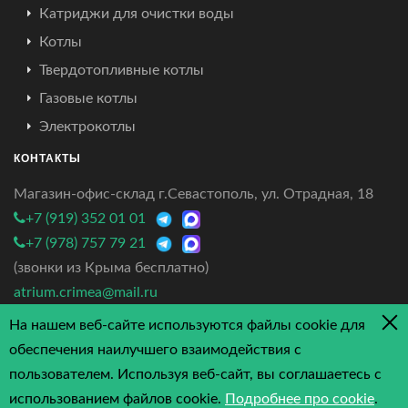
Катриджи для очистки воды
Котлы
Твердотопливные котлы
Газовые котлы
Электрокотлы
КОНТАКТЫ
Магазин-офис-склад г.Севастополь, ул. Отрадная, 18
+7 (919) 352 01 01
+7 (978) 757 79 21
(звонки из Крыма бесплатно)
atrium.crimea@mail.ru
На нашем веб-сайте используются файлы cookie для
4.7/5 - 3 отзыва
обеспечения наилучшего взаимодействия с
пользователем. Используя веб-сайт, вы соглашаетесь с
использованием файлов cookie.
Подробнее про cookie
.