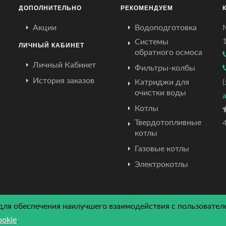
ДОПОЛНИТЕЛЬНО
РЕКОМЕНДУЕМ
Акции
Водоподготовка
Системы
ЛИЧНЫЙ КАБИНЕТ
обратного осмоса
Личный Кабинет
Фильтры-колбы
История заказов
Катриджи для
очистки воды
Котлы
Твердотопливные
4
котлы
Газовые котлы
Электрокотлы
для обеспечения наилучшего взаимодействия с пользователе
© Copyright
2026 by Atriumcrimea. All Rights Reserved.
ookie
.