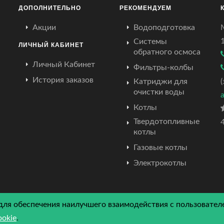
ДОПОЛНИТЕЛЬНО
РЕКОМЕНДУЕМ
Акции
Водоподготовка
Системы
ЛИЧНЫЙ КАБИНЕТ
обратного осмоса
Личный Кабинет
Фильтры-колбы
История заказов
Катриджи для
очистки воды
Котлы
Твердотопливные
4
котлы
Газовые котлы
Электрокотлы
для обеспечения наилучшего взаимодействия с пользователе
© Copyright
2026 by Atriumcrimea. All Rights Reserved.
ookie
.