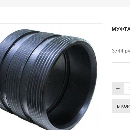
МУФТА
3744 р
В КО