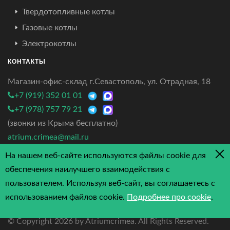
Твердотопливные котлы
Газовые котлы
Электрокотлы
КОНТАКТЫ
Магазин-офис-склад г.Севастополь, ул. Отрадная, 18
+7 (919) 352 01 01
+7 (978) 757 79 21
(звонки из Крыма бесплатно)
atrium.crimea@mail.ru
На нашем веб-сайте используются файлы cookie для
4.7/5 - 3 отзыва
обеспечения наилучшего взаимодействия с
пользователем. Используя веб-сайт, вы соглашаетесь с
использованием файлов cookie.
Подробнее про cookie
.
© Copyright
2026 by Atriumcrimea. All Rights Reserved.