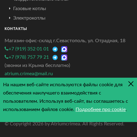
Газовые котлы
Электрокотлы
КОНТАКТЫ
Магазин-офис-склад г.Севастополь, ул. Отрадная, 18
+7 (919) 352 01 01
+7 (978) 757 79 21
(звонки из Крыма бесплатно)
atrium.crimea@mail.ru
На нашем веб-сайте используются файлы cookie для
4.7/5 - 3 отзыва
обеспечения наилучшего взаимодействия с
пользователем. Используя веб-сайт, вы соглашаетесь с
использованием файлов cookie.
Подробнее про cookie
.
© Copyright
2026 by Atriumcrimea. All Rights Reserved.